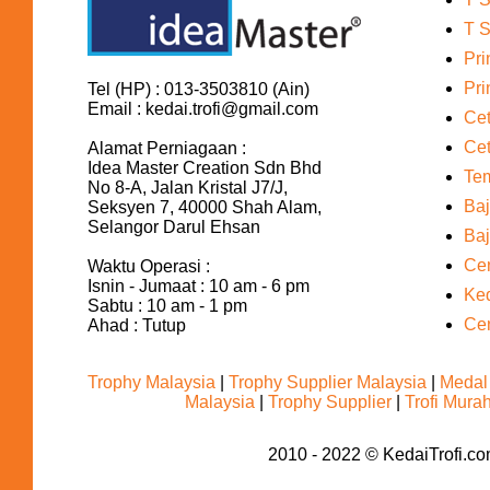
T S
Pri
Pri
Tel (HP) : 013-3503810 (Ain)
Email : kedai.trofi@gmail.com
Cet
Cet
Alamat Perniagaan :
Idea Master Creation Sdn Bhd
Te
No 8-A, Jalan Kristal J7/J,
Baj
Seksyen 7, 40000 Shah Alam,
Selangor Darul Ehsan
Baj
Cen
Waktu Operasi :
Isnin - Jumaat : 10 am - 6 pm
Ked
Sabtu : 10 am - 1 pm
Cen
Ahad : Tutup
Trophy Malaysia
|
Trophy Supplier Malaysia
|
Medal
Malaysia
|
Trophy Supplier
|
Trofi Mura
2010 - 2022 © KedaiTrofi.co